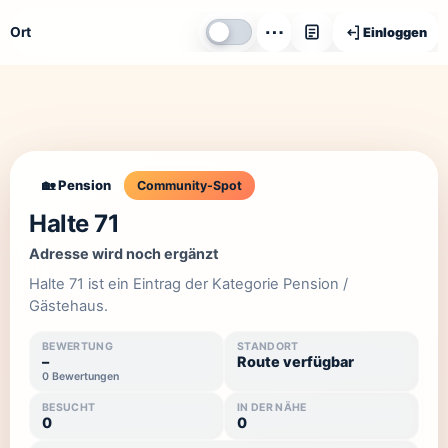
⋯
Ort
Einloggen
🏡 Pension
Community-Spot
Halte 71
Adresse wird noch ergänzt
Halte 71 ist ein Eintrag der Kategorie Pension /
Gästehaus.
BEWERTUNG
STANDORT
–
Route verfügbar
0 Bewertungen
BESUCHT
IN DER NÄHE
0
0