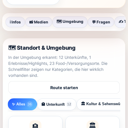
🗺️ Umgebung
✍️ T
ℹ️ Infos
📸 Medien
💬 Fragen
🗺️ Standort & Umgebung
In der Umgebung erkannt: 12 Unterkünfte, 1
Erlebnisse/Highlights, 23 Food-/Versorgungsorte. Die
Schnellfilter zeigen nur Kategorien, die hier wirklich
vorhanden sind.
Route starten
🏛️ Kultur & Sehenswürdig
✨ Alles
🏨 Unterkunft
36
12
🏛️
🏨