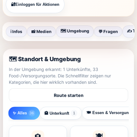
🔐
Einloggen für Aktionen
🗺️ Umgebung
✍️ T
ℹ️ Infos
📸 Medien
💬 Fragen
🗺️ Standort & Umgebung
In der Umgebung erkannt: 1 Unterkünfte, 33
Food-/Versorgungsorte. Die Schnellfilter zeigen nur
Kategorien, die hier wirklich vorhanden sind.
Route starten
🍽️ Essen & Versorgung
✨ Alles
🏨 Unterkunft
36
1
3
🍽️
🏨