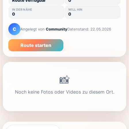
Route verfügbar
0
IN DER NÄHE
WILL HIN
0
0
C
Angelegt von
Community
Datenstand:
22.05.2026
Route starten
📸
Noch keine Fotos oder Videos zu diesem Ort.